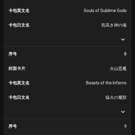
卡包英文名
Souls of Sublime Gods
卡包日文名
気高き神の魂
序号
8
封面卡片
火山恶魔
卡包英文名
Beasts of the Inferno
卡包日文名
猛火の魔獣
序号
9