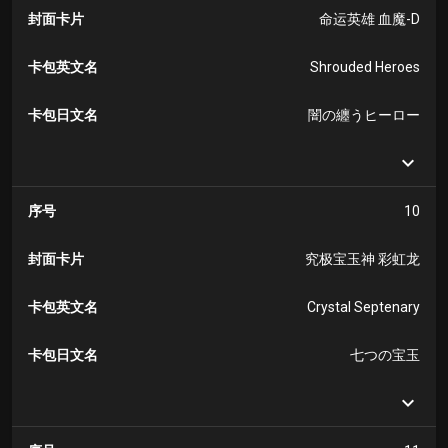
封面卡片
命运英雄 血魔-D
卡包英文名
Shrouded Heroes
卡包日文名
闇の纏うヒーロー
序号
10
封面卡片
究极宝玉神 彩虹龙
卡包英文名
Crystal Septenary
卡包日文名
七つの宝玉