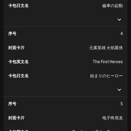
卡包日文名
齒車の起動
序号
4
封面卡片
元素英雄 火焰翼侠
卡包英文名
The First Heroes
卡包日文名
始まりのヒーロー
序号
5
封面卡片
电子终焉龙