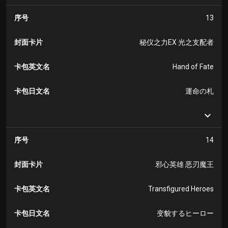
序号
13
封面卡片
秘仪之力EX 光之支配者
卡包英文名
Hand of Fate
卡包日文名
運命の札
序号
14
封面卡片
邪心英雄 恶刃魔王
卡包英文名
Transfigured Heroes
卡包日文名
变貌するヒーロー