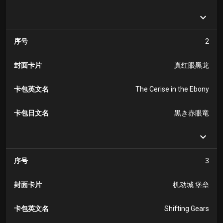
序号
2
封面卡片
真红眼黑龙
卡包英文名
The Cerise in the Ebony
卡包日文名
黒き赤眼竜
序号
3
封面卡片
机动城 堡垒
卡包英文名
Shifting Gears