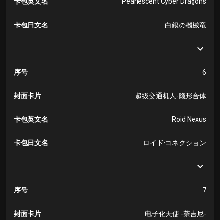
卡包英文名
Pearlescent Cyber Dragons
卡包日文名
白銀の機械竜
序号
6
封面卡片
超级交通机人-隐形合体
卡包英文名
Roid Nexus
卡包日文名
ロイド·コネクション
序号
7
封面卡片
电子化天使 -荼吉尼-