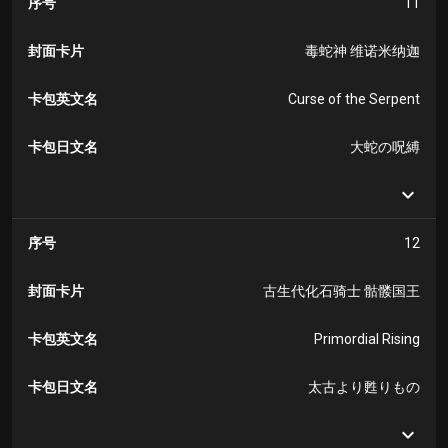
序号
11
封面卡片
毒蛇神 维诺米纳迦
卡包英文名
Curse of the Serpent
卡包日文名
大蛇の呪縛
序号
12
封面卡片
古生代化石骑士 骷髅国王
卡包英文名
Primordial Rising
卡包日文名
太古より甦りもの